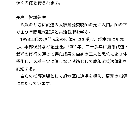
多くの徳を得られます。
長島 智誠先生
８歳のときに武道の大家斎藤英暁師の元に入門。師の下
で１９年間現代武道と古流武術を学ぶ。
1998年師の現代武道の団体引退を受け、総本部に所属
し、本部役員などを歴任。2001年、二十余年に渡る武道・
武術の修行を通じて得た成果を自身の工夫と思想により体
系化し、スポーツに偏しない武術として成和流兵法体術を
創始する。
自らの指導道場として旭地区に道場を構え、更新の指導
にあたっています。